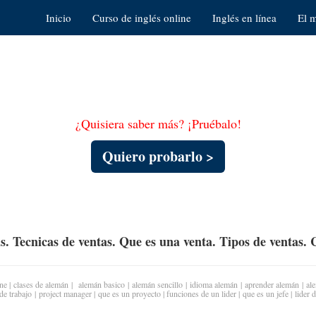
Inicio
Curso de inglés online
Inglés en línea
El 
¿Quisiera saber más? ¡Pruébalo!
Quiero probarlo >
s. Tecnicas de ventas. Que es una venta. Tipos de ventas. 
ne
|
clases de alemán
|
alemán basico
|
alemán sencillo
|
idioma alemán
|
aprender alemán
|
al
 de trabajo
|
project manager
|
que es un proyecto
|
funciones de un lider
|
que es un jefe
|
lider 