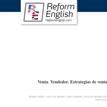
Venta. Vendedor. Estrategias de venta
aleman online
|
curso de alemán
|
curso alemán
|
curso de alemán onli
entrevista