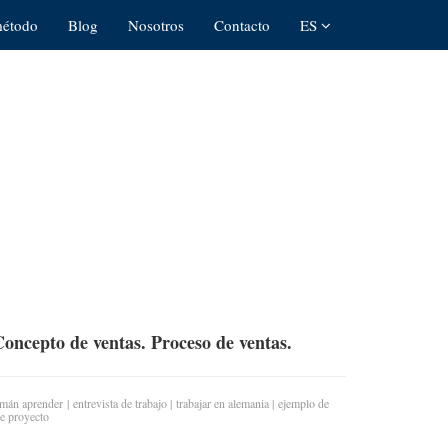
método
Blog
Nosotros
Contacto
ES
Concepto de ventas. Proceso de ventas.
emán aprender
|
entrevista de trabajo
|
trabajar en alemania
|
ejemplo de
de proyecto